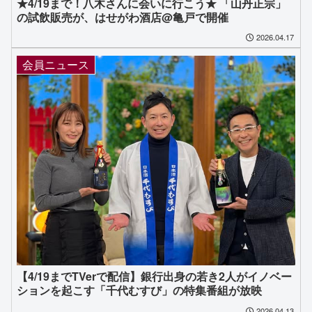
★4/19まで！八木さんに会いに行こう★ 「山丹正宗」
の試飲販売が、はせがわ酒店@亀戸で開催
2026.04.17
会員ニュース
【4/19までTVerで配信】銀行出身の若き2人がイノベー
ションを起こす「千代むすび」の特集番組が放映
2026.04.13