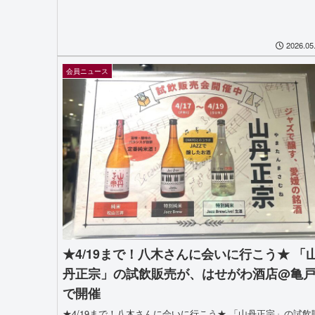
2026.05
会員ニュース
★4/19まで！八木さんに会いに行こう★ 「
丹正宗」の試飲販売が、はせがわ酒店@亀
で開催
★4/19まで！八木さんに会いに行こう★ 「山丹正宗」の試飲