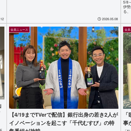
5/
伊勢
る、
日 
.12
2026.05.08
会員ニュース
会員
山
戸
「
【4/19までTVerで配信】銀行出身の若き2人が
事
イノベーションを起こす「千代むすび」の特
販