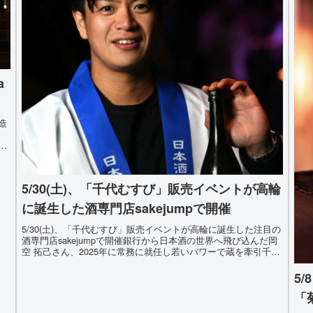
a
！
造
ラ
5/30(土)、「千代むすび」販売イベントが高輪
に誕生した酒専門店sakejumpで開催
5/30(土)、「千代むすび」販売イベントが高輪に誕生した注目の
酒専門店sakejumpで開催銀行から日本酒の世界へ飛び込んだ岡
空 拓己さん、2025年に常務に就任し若いパワーで蔵を牽引千代
むすび酒造（鳥取県境港市）常務で酒造稲門会会員 岡...
5
「