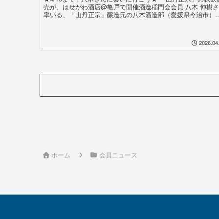
売が、はせがわ酒店@亀戸で開催酒造稲門会会員 八木 伸樹
率いる、「山丹正宗」醸造元の八木酒造部（愛媛県今治市）
が、2026年4月17日 (金)～19日 (日)の３日間、JR亀...
2026.04
ホーム
会員ニュース