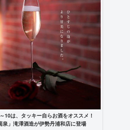
/8～10は、タッキー自らお酒をオススメ！
菊泉」滝澤酒造が伊勢丹浦和店に登場