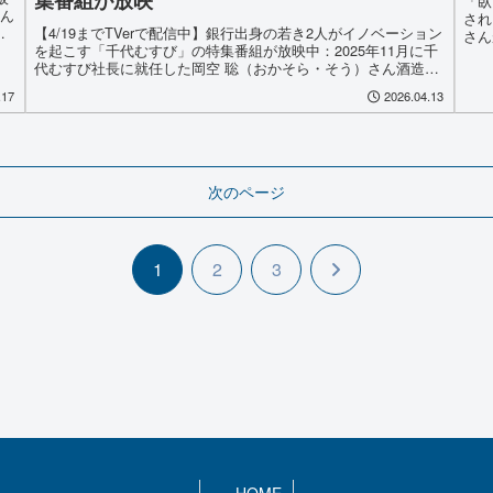
集番組が放映
「臥
さん
され
【4/19までTVerで配信中】銀行出身の若き2人がイノベーション
さん
を起こす「千代むすび」の特集番組が放映中：2025年11月に千
「GI
代むすび社長に就任した岡空 聡（おかそら・そう）さん酒造稲
門会会員 岡空 拓己（おかそら・たくみ）さんが常務を務...
.17
2026.04.13
次のページ
次
1
2
3
へ
HOME