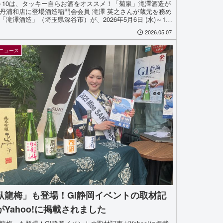
8～10は、タッキー自らお酒をオススメ！「菊泉」滝澤酒造が
丹浦和店に登場酒造稲門会会員 滝澤 英之さんが蔵元を務め
「滝澤酒造」（埼玉県深谷市）が、2026年5月6日 (水)～12
(火)、伊勢丹浦和店地下1階お酒売場にて、出張...
2026.05.07
ニュース
臥龍梅」も登場！GI静岡イベントの取材記
がYahoo!に掲載されました