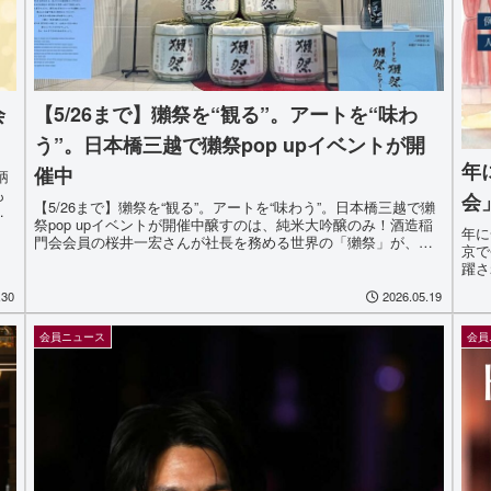
会
【5/26まで】獺祭を“観る”。アートを“味わ
う”。日本橋三越で獺祭pop upイベントが開
年
催中
柄
も
会
【5/26まで】獺祭を“観る”。アートを“味わう”。日本橋三越で獺
ワ
祭pop upイベントが開催中醸すのは、純米大吟醸のみ！酒造稲
E
年に
門会会員の桜井一宏さんが社長を務める世界の「獺祭」が、
京で
2026年5月13日(水)～26日(火)、ポップアップイベ...
躍さ
（静
.30
2026.05.19
「臥
会員ニュース
会員