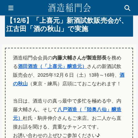
【12/6】「上喜元」新酒試飲販売会が、
江古田「酒の秋山」で実施
酒造稲門会会員の
内藤大輔さんが製造部長
を務め
る
酒田酒造（「上喜元」醸造元）
さんの新酒試飲
販売会が、2025年12月６日（土）13時～16時、
酒
の秋山
（東京・練馬）店頭にておこなわれます！
当日は、酒造りの真っ最中で多忙を極める中、内
藤大輔さん、そして
八戸酒造（「陸奥八仙」醸造
元）
杜氏・駒井伸介さんもご来店。お二人から直
接お話を聞ける、貴重なチャンスです。
お誘い合わせの上ぜひご参加ください♪