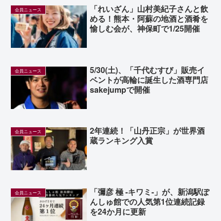
「れいざん」山村美紀子さんと飲
会員ニュース
める！熊本・阿蘇の地酒と酒肴を
愉しむ会が、神保町で1/25開催
5/30(土)、「千代むすび」販売イ
会員ニュース
ベントが高輪に誕生した酒専門店
sakejumpで開催
2年連続！「山丹正宗」が世界酒
会員ニュース
蔵ランキング入賞
「彌彦 極 -キワミ-」が、新潟駅ぽ
会員ニュース
んしゅ館での人気第1位連続記録
を24か月に更新