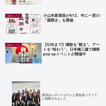
小山本家酒造が4/12、年に一度の
会員ニュース
「蔵開き」を開催
【5/26まで】獺祭を“観る”。アー
会員ニュース
トを“味わう”。日本橋三越で獺祭
pop upイベントが開催中
講演会レポートがテレビ愛知系メディア
に掲載されました